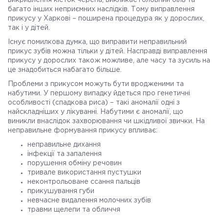
викривлення кісток черепа, викликає головний біль та
багато інших неприємних наслідків. Тому виправлення
прикусу у Харкові – поширена процедура як у дорослих,
так і у дітей.
Існує помилкова думка, що виправити неправильний
прикус зубів можна тільки у дітей. Насправді виправлення
прикусу у дорослих також можливе, але часу та зусиль на
це знадобиться набагато більше.
Проблеми з прикусом можуть бути вродженими та
набутими. У першому випадку йдеться про генетичні
особливості (спадкова риса) – такі аномалії одні з
найскладніших у лікуванні. Набутими є аномалії, що
виникли внаслідок захворювання чи шкідливої ​​звички. На
неправильне формування прикусу впливає:
неправильне дихання
інфекції та запалення
порушення обміну речовин
тривале використання пустушки
неконтрольоване ссання пальців
прикушування губи
невчасне видалення молочних зубів
травми щелепи та обличчя