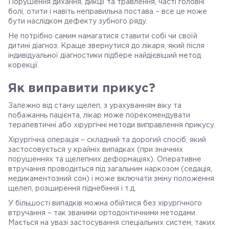
Порушення дихання, дикції та травлення, часті головні
болі, отити і навіть неправильна постава – все це може
бути наслідком дефекту зубного ряду.
Не потрібно самим намагатися ставити собі чи своїй
дитині діагноз. Краще звернутися до лікаря, який після
індивідуальної діагностики підбере найдієвіший метод
корекції.
Як виправити прикус?
Залежно від стану щелеп, з урахуванням віку та
побажаннь пацієнта, лікар може порекомендувати
терапевтичні або хірургічні методи виправлення прикусу.
Хірургічна операція – складний та дорогий спосіб, який
застосовується у крайніх випадках (при значних
порушеннях та щелепних деформаціях). Оперативне
втручання проводиться під загальним наркозом (седація,
медикаментозний сон) і може включати зміну положення
щелеп, розширення піднебіння і т.д.
У більшості випадків можна обійтися без хірургічного
втручання – так званими ортодонтичними методами.
Мається на увазі застосування спеціальних систем, таких