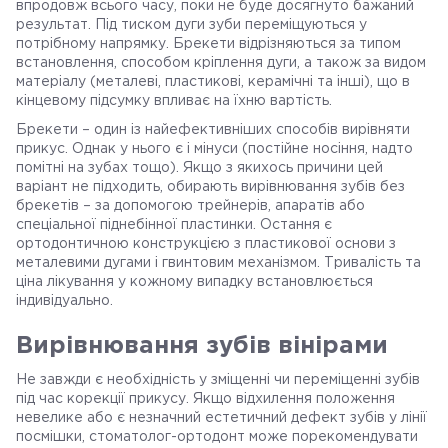
впродовж всього часу, поки не буде досягнуто бажаний
результат. Під тиском дуги зуби переміщуються у
потрібному напрямку. Брекети відрізняються за типом
встановлення, способом кріплення дуги, а також за видом
матеріалу (металеві, пластикові, керамічні та інші), що в
кінцевому підсумку впливає на їхню вартість.
Брекети – один із найефективніших способів вирівняти
прикус. Однак у нього є і мінуси (постійне носіння, надто
помітні на зубах тощо). Якщо з якихось причини цей
варіант не підходить, обирають вирівнювання зубів без
брекетів – за допомогою трейнерів, апаратів або
спеціальної піднебінної пластинки. Остання є
ортодонтичною конструкцією з пластикової основи з
металевими дугами і гвинтовим механізмом. Тривалість та
ціна лікування у кожному випадку встановлюється
індивідуально.
Вирівнювання зубів вінірами
Не завжди є необхідність у зміщенні чи переміщенні зубів
під час корекції прикусу. Якщо відхилення положення
невелике або є незначний естетичний дефект зубів у лінії
посмішки, стоматолог-ортодонт може порекомендувати