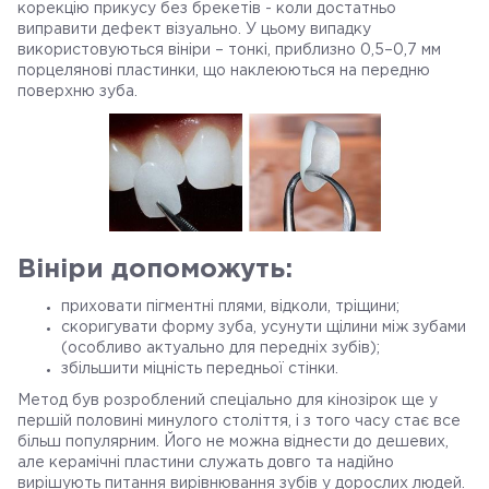
корекцію прикусу без брекетів - коли достатньо
виправити дефект візуально. У цьому випадку
використовуються вініри – тонкі, приблизно 0,5–0,7 мм
порцелянові пластинки, що наклеюються на передню
поверхню зуба.
Вініри допоможуть:
приховати пігментні плями, відколи, тріщини;
скоригувати форму зуба, усунути щілини між зубами
(особливо актуально для передніх зубів);
збільшити міцність передньої стінки.
Метод був розроблений спеціально для кінозірок ще у
першій половині минулого століття, і з того часу стає все
більш популярним. Його не можна віднести до дешевих,
але керамічні пластини служать довго та надійно
вирішують питання вирівнювання зубів у дорослих людей.