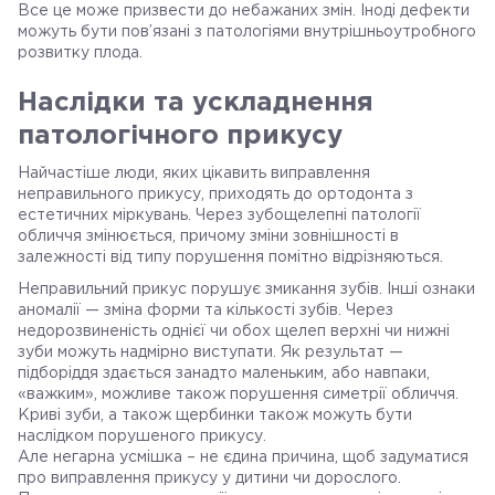
Все це може призвести до небажаних змін. Іноді дефекти
можуть бути пов’язані з патологіями внутрішньоутробного
розвитку плода.
Наслідки та ускладнення
патологічного прикусу
Найчастіше люди, яких цікавить виправлення
неправильного прикусу, приходять до ортодонта з
естетичних міркувань. Через зубощелепні патології
обличчя змінюється, причому зміни зовнішності в
залежності від типу порушення помітно відрізняються.
Неправильний прикус порушує змикання зубів. Інші ознаки
аномалії — зміна форми та кількості зубів. Через
недорозвиненість однієї чи обох щелеп верхні чи нижні
зуби можуть надмірно виступати. Як результат —
підборіддя здається занадто маленьким, або навпаки,
«важким», можливе також порушення симетрії обличчя.
Криві зуби, а також щербинки також можуть бути
наслідком порушеного прикусу.
Але негарна усмішка – не єдина причина, щоб задуматися
про виправлення прикусу у дитини чи дорослого.