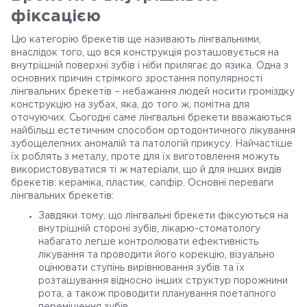
фіксацією
Цю категорію брекетів ще називають лінгвальними,
внаслідок того, що вся конструкція розташовується на
внутрішній поверхні зубів і ніби прилягає до язика. Одна з
основних причин стрімкого зростання популярності
лінгвальних брекетів – небажання людей носити громіздку
конструкцію на зубах, яка, до того ж, помітна для
оточуючих. Сьогодні саме лінгвальні брекети вважаються
найбільш естетичним способом ортодонтичного лікування
зубощелепних аномалій та патологій прикусу. Найчастіше
їх роблять з металу, проте для їх виготовлення можуть
використовуватися ті ж матеріали, що й для інших видів
брекетів: кераміка, пластик, сапфір. Основні переваги
лінгвальних брекетів:
Завдяки тому, що лінгвальні брекети фіксуються на
внутрішній стороні зубів, лікарю-стоматологу
набагато легше контролювати ефективність
лікування та проводити його корекцію, візуально
оцінювати ступінь вирівнювання зубів та їх
розташування відносно інших структур порожнини
рота, а також проводити планування поетапного