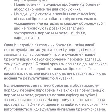
переміщення зубів.
Повне усунення візуальної проблеми (ці брекети
абсолютно непомітні для оточуючих).
На відміну від систем із зовнішньою фіксацією,
лінгвальні брекети набагато рідше викликають
ускладнення (не натирають слизову оболонку губ і
щік, не провокують розвиток запальних
захворювань порожнини рота – гінгівітів,
пародонтитів).
Один із недоліків лінгвальних брекетів – зміна дикції
(конструкція контактує з язиком і у перші дні може
заважати під час розмови). Проте сучасні лінгвальні
брекети відрізняються скороченим періодом адаптації,
тому вже через 1-3 тижні організм повністю до них звикає.
Єдиний істотний недолік лінгвальних брекетів – їхня
висока вартість, але вона повністю виправдана зручністю
носіння та результативністю лікування.
Встановленню лінгвальних брекетів, в обов’язковому
порядку, передує підготовка, яка включає повну санацію
порожнини рота, усунення вогнищ карієсу на зубах і
запальних захворювань. На першому етапі встановлення
проводиться 3D-знімок щелепи та відбиток, на основі яких
виготовляється індивідуальна лінгвальна брекет-система.