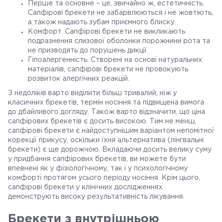
Перше та основне – це, звичайно ж, естетичність.
Сапфірові брекети не забарвлюються і не жовтіють,
а також надають зубам приємного блиску.
Комфорт. Сапфірові брекети не викликають
подразнення слизової оболонки порожнини рота та
не призводять до порушень дикції.
Гіпоалергенність. Створені на основі натуральних
матеріалів, сапфірові брекети не провокують
розвиток алергічних реакцій.
З недоліків варто виділити більш тривалий, ніж у
класичних брекетів, термін носіння та підвищена вимога
до дбайливого догляду. Також варто відзначити, що ціна
сапфірових брекетів є досить високою. Тим не менш,
сапфірові брекети є найдоступнішим варіантом непомітної
корекції прикусу, оскільки їхня альтернатива (лінгвальні
брекети) є ще дорожчою. Вкладаючи досить велику суму
у придбання сапфірових брекетів, ви можете бути
впевнені як у фізіологічному, так і у психологічному
комфорті протягом усього періоду носіння. Крім цього,
сапфірові брекети у клінічних дослідженнях
демонструють високу результативність лікування.
Брекети з внутрішньою