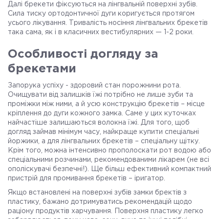
Далі брекети фіксуються на лінгвальній поверхні зубів.
Сила тиску ортодонтичної дуги коригується протягом
усього лікування. Тривалість носіння лінгвальних брекетів
така сама, як і в класичних вестибулярних — 1-2 роки.
Особливості догляду за
брекетами
Запорука успіху - здоровий стан порожнини рота.
Очищувати від залишків їжі потрібно не лише зуби та
проміжки між ними, а й усю конструкцію брекетів – місце
кріплення до дуги кожного замка. Саме у цих куточках
найчастіше залишаються волокна їжі. Для того, щоб
догляд займав мінімум часу, найкраще купити спеціальні
йоржики, а для лінгвальних брекетів – спеціальну щітку.
Крім того, можна інтенсивно прополоскати рот водою або
спеціальними розчинами, рекомендованими лікарем (не всі
ополіскувачі безпечні!). Ще більш ефективний компактний
пристрій для промивання брекетів – іригатор.
Якщо встановлені на поверхні зубів замки бректів з
пластику, бажано дотримуватись рекомендацій щодо
раціону продуктів харчування. Поверхня пластику легко