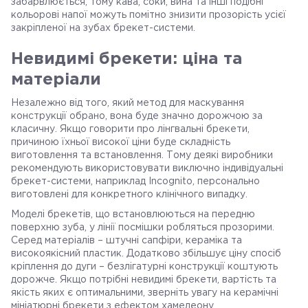
забарвлюється, тому кава, соки, вина та інші подібні
кольорові напої можуть помітно знизити прозорість усієї
закріпленої на зубах брекет-системи.
Невидимі брекети: ціна та
матеріали
Незалежно від того, який метод для маскування
конструкції обрано, вона буде значно дорожчою за
класичну. Якщо говорити про лінгвальні брекети,
причиною їхньої високої ціни буде складність
виготовлення та встановлення. Тому деякі виробники
рекомендують використовувати виключно індивідуальні
брекет-системи, наприклад Incognito, персонально
виготовлені для конкретного клінічного випадку.
Моделі брекетів, що встановлюються на передню
поверхню зуба, у лінії посмішки робляться прозорими.
Серед матеріалів – штучні сапфіри, кераміка та
високоякісний пластик. Додатково збільшує ціну спосіб
кріплення до дуги – безлігатурні конструкції коштують
дорожче. Якщо потрібні невидимі брекети, вартість та
якість яких є оптимальними, зверніть увагу на керамічні
мініатюрні брекети з ефектом хамелеону.