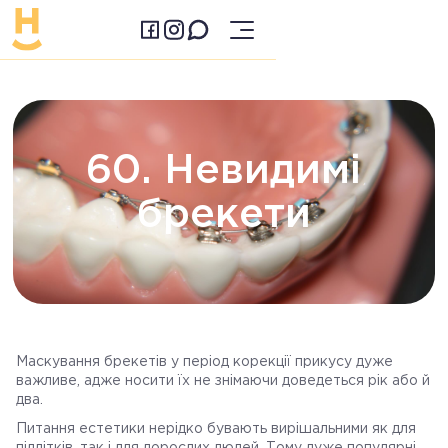
60. Невидимі
брекети
Маскування брекетів у період корекції прикусу дуже
важливе, адже носити їх не знімаючи доведеться рік або й
два.
Питання естетики нерідко бувають вирішальними як для