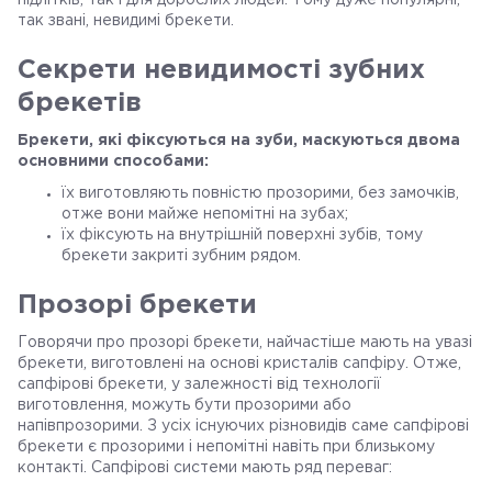
підлітків, так і для дорослих людей. Тому дуже популярні,
так звані, невидимі брекети.
Секрети невидимості зубних
брекетів
Брекети, які фіксуються на зуби, маскуються двома
основними способами:
їх виготовляють повністю прозорими, без замочків,
отже вони майже непомітні на зубах;
їх фіксують на внутрішній поверхні зубів, тому
брекети закриті зубним рядом.
Прозорі брекети
Говорячи про прозорі брекети, найчастіше мають на увазі
брекети, виготовлені на основі кристалів сапфіру. Отже,
сапфірові брекети, у залежності від технології
виготовлення, можуть бути прозорими або
напівпрозорими. З усіх існуючих різновидів саме сапфірові
брекети є прозорими і непомітні навіть при близькому
контакті. Сапфірові системи мають ряд переваг: