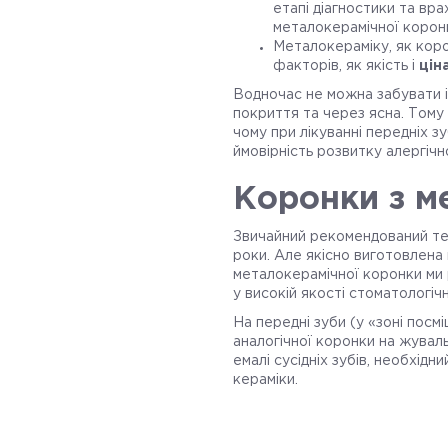
етапі діагностики та вра
металокерамічної корон
Металокераміку, як кор
факторів, як якість і
цін
Водночас не можна забувати і
покриття та через ясна. Тому 
чому при лікуванні передніх 
ймовірність розвитку алергічно
Коронки з ме
Звичайний рекомендований термі
роки. Але якісно виготовлена 
металокерамічної коронки ми 
у високій якості стоматологіч
На передні зуби (у «зоні посм
аналогічної коронки на жуваль
емалі сусідніх зубів, необхід
кераміки.