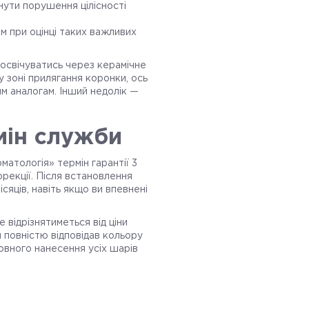
кнути порушення цілісності
м при оцінці таких важливих
росвічуватись через керамічне
у зоні прилягання коронки, ось
им аналогам. Інший недолік —
мін служби
оматологія» термін гарантії 3
орекції. Після встановлення
яців, навіть якщо ви впевнені
 відрізнятиметься від ціни
и повністю відповідав кольору
довного нанесення усіх шарів