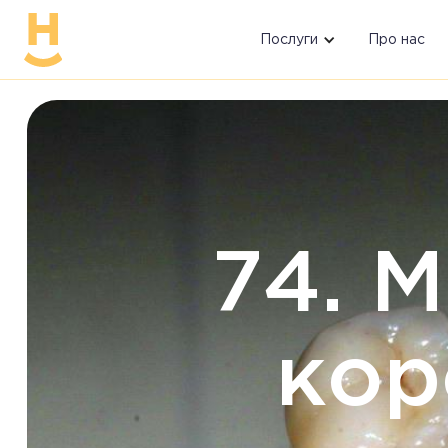
Послуги
Про нас
74. 
кор