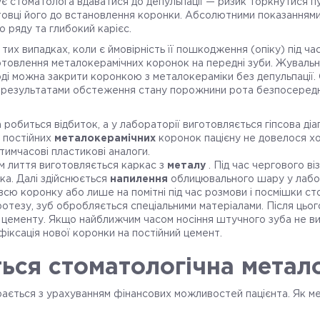
 стоматолога вдаватися до депульпації — ризик торкнутися п
отовці його до встановлення коронки. Абсолютними показаннями
о ряду та глибокий карієс.
тих випадках, коли є ймовірність її пошкодження (опіку) під ч
товлення металокерамічних коронок на передні зуби. Жувальні 
ноді можна закрити коронкою з металокераміки без депульпації
 результатами обстеження стану порожнини рота безпосеред
 робиться відбиток, а у лабораторії виготовляється гіпсова діа
 постійних
металокерамічних
коронок пацієну не довелося х
имчасові пластикові аналоги.
 лиття виготовляється каркас з
металу
. Під час чергового в
ка. Далі здійснюється
напилення
облицювального шару у лабор
всю коронку або лише на помітні під час розмови і посмішки ст
отезу, зуб обробляється спеціальними матеріалами. Після цьо
цементу. Якщо найближчим часом носіння штучного зуба не ви
іксація нової коронки на постійний цемент.
ться стоматологічна метал
рається з урахуванням фінансових можливостей пацієнта. Як 