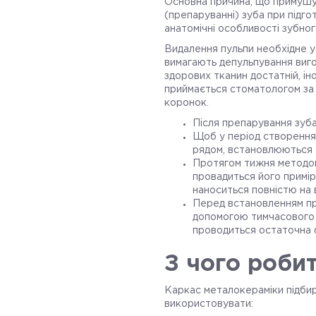
Основна причина, що примушує
(препаруванні) зуба при підг
анатомічні особливості зубног
Видалення пульпи необхідне у 
вимагають депульпування виго
здорових тканин достатній, і
приймається стоматологом за
коронок.
Після препарування зуба
Щоб у період створення
рядом, встановлюються т
Протягом тижня методом
провадиться його примір
наноситься повністю на 
Перед встановленням пр
допомогою тимчасового 
проводиться остаточна ф
З чого роби
Каркас металокераміки підби
використовувати: