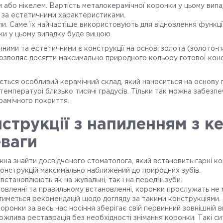
 або нікелем. Вартість металокерамічної коронки у цьому випа
а за естетичними характеристиками.
ли. Саме їх найчастіше використовують для відновлення функції 
ки у цьому випадку буде вищою.
чними та естетичними є конструкції на основі золота (золото-
дозволяє досягти максимально природного кольору готової конс
ться особливий керамічний склад, який наноситься на основу
емпературі близько тисячі градусів. Тільки так можна забезпеч
рамічного покриття.
струкції з напиленням з ке
еваги
на знайти досвідченого стоматолога, який встановить гарні ко
конструкцій максимально наближений до природних зубів.
встановлюють як на жувальні, так і на передні зуби.
вленні та правильному встановленні, коронки прослужать не м
тиметься рекомендацій щодо догляду за такими конструкціями.
ронки за весь час носіння зберігає свій первинний зовнішній в
ожлива реставрація без необхідності знімання коронки. Такі с