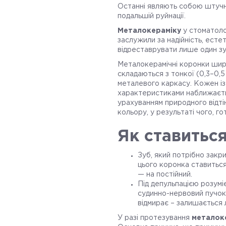
Останні являють собою штучні 
подальшій руйнації.
Металокераміку
у стоматолог
заслужили за надійність, есте
відреставрувати лише один зуб
Металокерамічні коронки широ
складаються з тонкої (0,3–0,
металевого каркасу. Кожен із 
характеристиками наближаєть
урахуванням природного відтін
кольору, у результаті чого, го
Як ставитьс
Зуб, який потрібно закр
цього коронка ставиться
— на постійний.
Під депульпацією розумі
судинно-нервовий пучок,
відмирає – залишається 
У разі протезування
металок