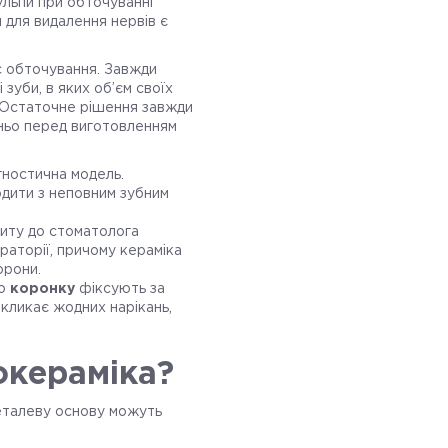
ульпи при обточуванні
 для видалення нервів є
ас обточування. Завжди
зуби, в яких об’єм своїх
. Остаточне рішення завжди
ньо перед виготовленням
гностична модель.
одити з неповним зубним
ізиту до стоматолога
аторії, причому кераміка
орони.
го
коронку
фіксують за
кликає жодних нарікань,
окераміка?
металеву основу можуть