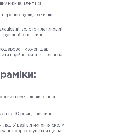
дку нижча, але така
передніх зубів, але й ціна
паладієвий, золото-платиновий
трукції або постійної
 пошарово, і кожен шар
ити надійне хімічне з’єднання
раміки:
ронки на металевій основі.
енше 10 років, звичайно,
игляд. У разі виникнення сколу
итуації прораховуються ще на