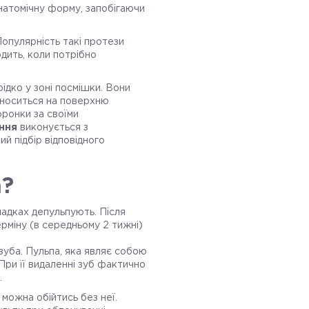
анатомічну форму, запобігаючи
Популярність такі протези
одить, коли потрібно
ідко у зоні посмішки. Вони
наноситься на поверхню
оронки за своїми
ння
виконується з
й підбір відповідного
а?
падках депульпують. Після
рміну (в середньому 2 тижні)
зуба. Пульпа, яка являє собою
При її видаленні зуб фактично
.
можна обійтись без неї.