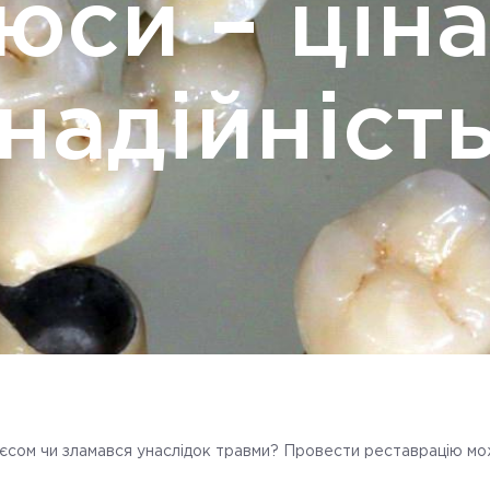
юси – ціна
надійніст
єсом чи зламався унаслідок травми? Провести реставрацію м