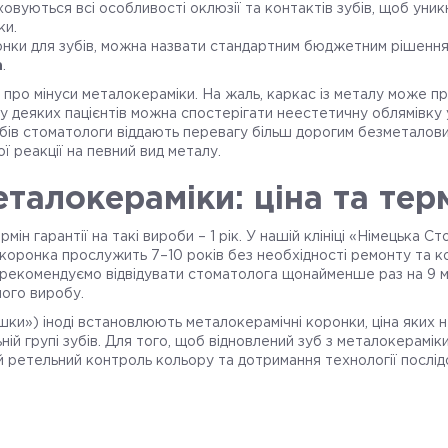
ховуються всі особливості оклюзії та контактів зубів, щоб уни
ки.
онки для зубів, можна назвати стандартним бюджетним рішення
а
.
 про мінуси металокераміки. На жаль, каркас із металу може п
у деяких пацієнтів можна спостерігати неестетичну облямівку 
зубів стоматологи віддають перевагу більш дорогим безметалов
ї реакції на певний вид металу.
талокераміки: ціна та тер
н гарантії на такі вироби – 1 рік. У нашій клініці «Німецька Ст
​​коронка прослужить 7–10 років без необхідності ремонту та к
рекомендуємо відвідувати стоматолога щонайменше раз на 9 міс
ного виробу.
ішки») іноді встановлюють металокерамічні коронки, ціна яких не
ній групі зубів. Для того, щоб відновлений зуб з металокерамік
ний ретельний контроль кольору та дотримання технології послі