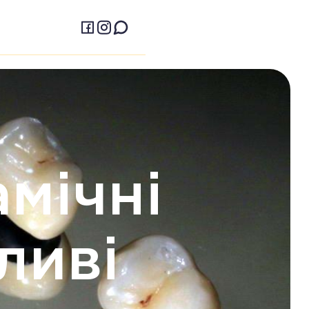
мічні
ливі