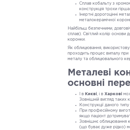
Сплав кобальту з хромом
конструкція трохи гірш
Інертні дорогоцінні мета
металокерамічної корон
Найбільш безпечними, довгові
сплав). Світлий колір основи 
коронки.
Як облицювання, використовує
проходить процес випалу при т
металу та облицювального ке
Металеві кон
основні пер
І в
Києві
, і в
Харкові
мож
Зовнішній вигляд таких 
Конструкції даного типу 
При професійному вигото
якщо пацієнт дотримува
Зовнішнє облицювання ко
(що буває дуже рідко) м