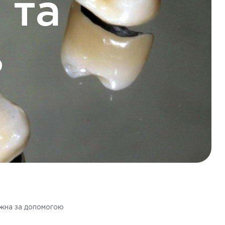
 та
ь
ожна за допомогою