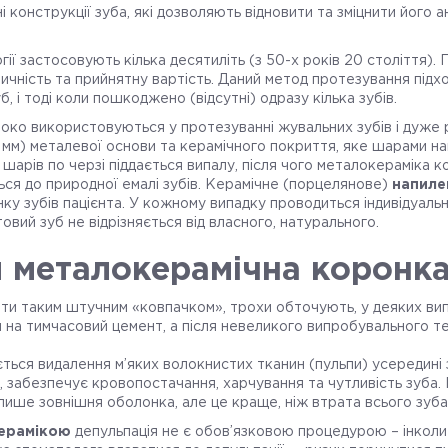
конструкції зуба, які дозволяють відновити та зміцнити його 
ії застосовують кілька десятиліть (з 50-х років 20 століття). 
тичність та прийнятну вартість. Даний метод протезування підх
, і тоді коли пошкоджено (відсутні) одразу кілька зубів.
ко використовуються у протезуванні жувальних зубів і дуже р
5 мм) металевої основи та керамічного покриття, яке шарами 
шарів по черзі піддається випалу, після чого металокераміка к
ся до природної емалі зубів. Керамічне (порцелянове)
напиле
ку зубів пацієнта. У кожному випадку проводиться індивідуальни
товий зуб не відрізняється від власного, натурального.
я металокерамічна коронк
ити таким штучним «ковпачком», трохи обточують, у деяких ви
 на тимчасовий цемент, а після невеликого випробувального те
ється видалення м’яких волокнистих тканин (пульпи) усередині 
 забезпечує кровопостачання, харчування та чутливість зуба. 
лише зовнішня оболонка, але це краще, ніж втрата всього зуба
ерамікою
депульпація не є обов’язковою процедурою – інколи 